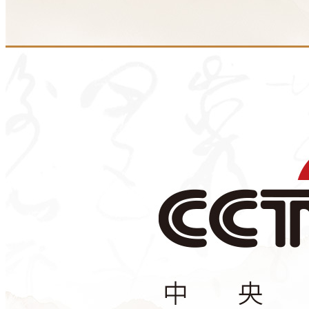
财经
教育
乡村振兴
生态环境
一带一路
央博
大国智造
大国展会
大国保险
云顶对话
云起
超
CCTV.节目官网
直播
节目单
栏目
片库
热播榜