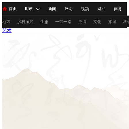
首页
时政
新闻
评论
视频
财经
体育
人民领袖习近平
直播
海外频道
片库
iPanda
栏目大全
联播+
English
中国领导人
节目单
Монгол
听音
央视快评
微视频
习式妙语
主持人
地方
乡村振兴
生态
一带一路
央博
文化
旅游
科
艺术
总台春晚
网络春晚
共产党员网
秧纪录
纪录片网
新闻
国内
国际
评论
经济
军事
科技
法
人民领袖习近平
联播+
热解读
天天学习
习式妙语
视频
小央视频
小央直播
直播中国
熊猫频道
V
现场
前线
比划
快看
蓝海中国
新兵请入列
体育
直播
竞猜
2026年世界杯
2026年冬奥会
C
VIP会员
CCTV奥林匹克频道
生活体育大会
体育江湖