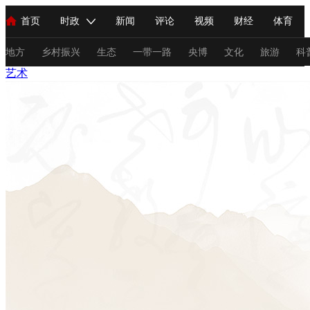
首页
时政
新闻
评论
视频
财经
体育
人民领袖习近平
直播
海外频道
片库
iPanda
栏目大全
联播+
English
中国领导人
节目单
Монгол
听音
央视快评
微视频
习式妙语
主持人
地方
乡村振兴
生态
一带一路
央博
文化
旅游
科
艺术
总台春晚
网络春晚
共产党员网
秧纪录
纪录片网
新闻
国内
国际
评论
经济
军事
科技
法
人民领袖习近平
联播+
热解读
天天学习
习式妙语
视频
小央视频
小央直播
直播中国
熊猫频道
V
现场
前线
比划
快看
蓝海中国
新兵请入列
体育
直播
竞猜
2026年世界杯
2026年冬奥会
C
VIP会员
CCTV奥林匹克频道
生活体育大会
体育江湖