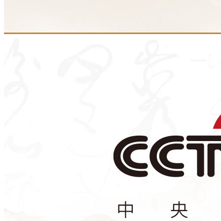
财经
教育
乡村振兴
生态环境
一带一路
央博
大国智造
大国展会
大国保险
云顶对话
云起
超
CCTV.节目官网
直播
节目单
栏目
片库
热播榜