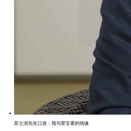
苏士澍先生口述：我与荣宝斋的情缘