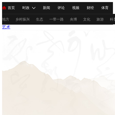
首页
时政
新闻
评论
视频
财经
体育
人民领袖习近平
直播
海外频道
片库
iPanda
栏目大全
联播+
English
中国领导人
节目单
Монгол
听音
央视快评
微视频
习式妙语
主持人
地方
乡村振兴
生态
一带一路
央博
文化
旅游
科
艺术
总台春晚
网络春晚
共产党员网
秧纪录
纪录片网
新闻
国内
国际
评论
经济
军事
科技
法
人民领袖习近平
联播+
热解读
天天学习
习式妙语
视频
小央视频
小央直播
直播中国
熊猫频道
V
现场
前线
比划
快看
蓝海中国
新兵请入列
体育
直播
竞猜
2026年世界杯
2026年冬奥会
C
VIP会员
CCTV奥林匹克频道
生活体育大会
体育江湖