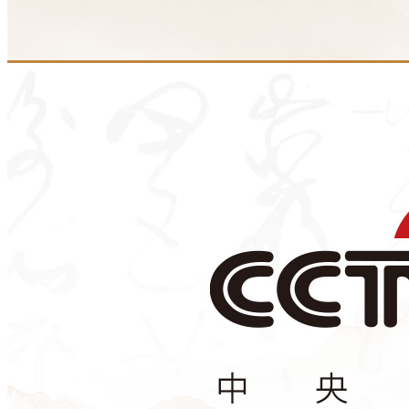
财经
教育
乡村振兴
生态环境
一带一路
央博
大国智造
大国展会
大国保险
云顶对话
云起
超
CCTV.节目官网
直播
节目单
栏目
片库
热播榜