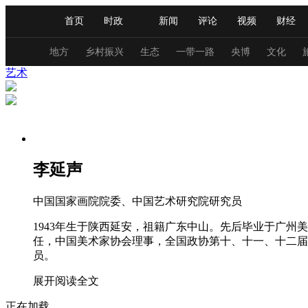
首页
时政
新闻
评论
视频
财经
人民领袖习近平
直播
海外频道
片库
iPanda
栏目大全
联播+
English
中国领导人
节目单
Монгол
听音
央视快评
微视频
习
地方
乡村振兴
生态
一带一路
央博
文化
艺术
总台春晚
网络春晚
共产党员网
秧纪录
新闻
国内
国际
评论
经济
军事
李延声
人民领袖习近平
联播+
热解读
天天学习
中国国家画院院委、中国艺术研究院研究员
视频
小央视频
小央直播
直播中国
熊猫
1943年生于陕西延安，祖籍广东中山。先后毕业于广
现场
前线
比划
快看
蓝海中国
新兵
任，中国美术家协会理事，全国政协第十、十一、十二届
员。
体育
直播
竞猜
2026年世界杯
2026年
展开阅读全文
VIP会员
CCTV奥林匹克频道
生活体育大会
正在加载...