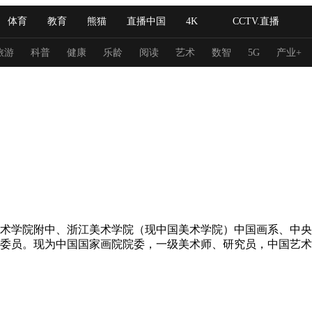
体育
教育
熊猫
直播中国
4K
CCTV.直播
式妙语
主持人
下载央视影音
热解读
天天学习
旅游
科普
健康
乐龄
阅读
艺术
数智
5G
产业+
纪录片网
国家大剧院
大型活动
科技
法治
文娱
人物
公益
图片
习式妙语
央视快评
央视网评
光华锐评
锋面
频道
VR/AR
4K专区
全景新闻
州美术学院附中、浙江美术学院（现中国美术学院）中国画系、中
请入列
人生第一次
人生第二次
委员。现为中国国家画院院委，一级美术师、研究员，中国艺术
冬奥会
CBA
NBA
中超
国足
国际足球
网球
综
体育江湖
文化体育
冰雪道路
足球道路