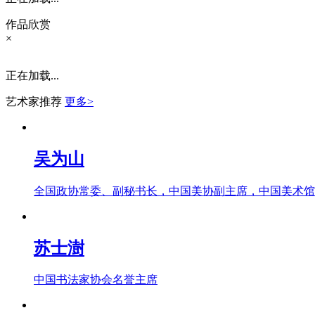
财经
教育
乡村振兴
生态环境
一带一路
作品欣赏
×
大国智造
大国展会
大国保险
云顶对话
正在加载...
艺术家推荐
更多>
CCTV.节目官网
直播
节目单
栏目
片库
吴为山
全国政协常委、副秘书长，中国美协副主席，中国美术馆
苏士澍
中国书法家协会名誉主席