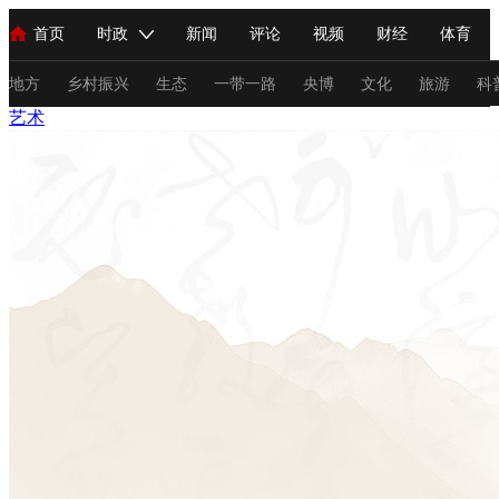
首页
时政
新闻
评论
视频
财经
体育
人民领袖习近平
直播
海外频道
片库
iPanda
栏目大全
联播+
English
中国领导人
节目单
Монгол
听音
央视快评
微视频
习式妙语
主持人
地方
乡村振兴
生态
一带一路
央博
文化
旅游
科
艺术
总台春晚
网络春晚
共产党员网
秧纪录
纪录片网
新闻
国内
国际
评论
经济
军事
科技
法
人民领袖习近平
联播+
热解读
天天学习
习式妙语
视频
小央视频
小央直播
直播中国
熊猫频道
V
现场
前线
比划
快看
蓝海中国
新兵请入列
体育
直播
竞猜
2026年世界杯
2026年冬奥会
C
VIP会员
CCTV奥林匹克频道
生活体育大会
体育江湖