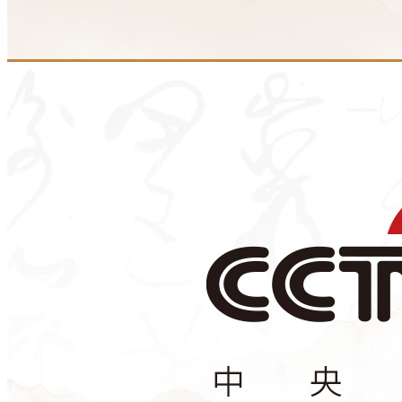
财经
教育
乡村振兴
生态环境
一带一路
央博
大国智造
大国展会
大国保险
云顶对话
云起
超
CCTV.节目官网
直播
节目单
栏目
片库
热播榜