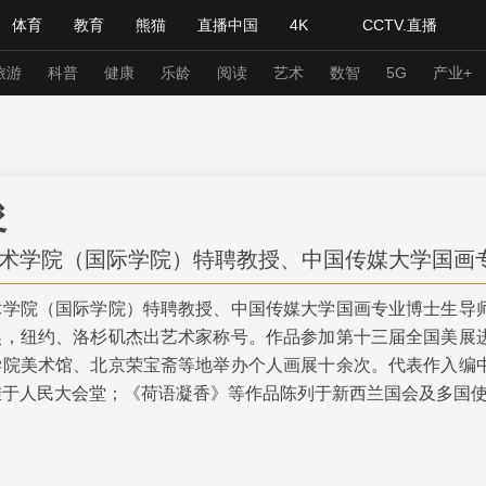
体育
教育
熊猫
直播中国
4K
CCTV.直播
式妙语
主持人
下载央视影音
热解读
天天学习
旅游
科普
健康
乐龄
阅读
艺术
数智
5G
产业+
纪录片网
国家大剧院
大型活动
俊
科技
法治
文娱
人物
公益
图片
术学院（国际学院）特聘教授、中国传媒大学国画
习式妙语
央视快评
央视网评
光华锐评
锋面
术学院（国际学院）特聘教授、中国传媒大学国画专业博士生导
奖，纽约、洛杉矶杰出艺术家称号。作品参加第十三届全国美展
频道
VR/AR
4K专区
全景新闻
学院美术馆、北京荣宝斋等地举办个人画展十余次。代表作入编
请入列
人生第一次
人生第二次
挂于人民大会堂；《荷语凝香》等作品陈列于新西兰国会及多国
年冬奥会
CBA
NBA
中超
国足
国际足球
网球
综
体育江湖
文化体育
冰雪道路
足球道路