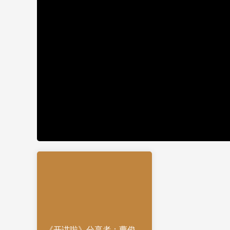
《开讲啦》分享者：曹俊