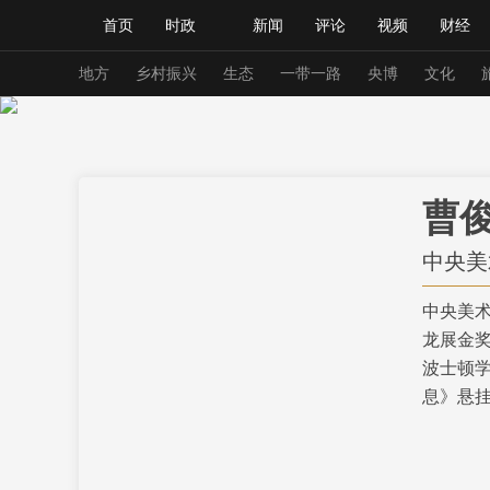
首页
时政
新闻
评论
视频
财经
人民领袖习近平
直播
海外频道
片库
iPanda
栏目大全
联播+
English
中国领导人
节目单
Монгол
听音
央视快评
微视频
习
地方
乡村振兴
生态
一带一路
央博
文化
总台春晚
网络春晚
共产党员网
秧纪录
曹
新闻
国内
国际
评论
经济
军事
中央美
人民领袖习近平
联播+
热解读
天天学习
中央美
龙展金
视频
小央视频
小央直播
直播中国
熊猫
波士顿
现场
前线
比划
快看
蓝海中国
新兵
息》悬
体育
直播
竞猜
2026年世界杯
2026
VIP会员
CCTV奥林匹克频道
生活体育大会