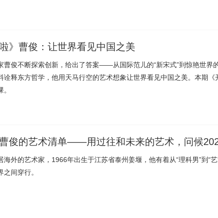
啦》曹俊：让世界看见中国之美
家曹俊不断探索创新，给出了答案——从国际范儿的“新宋式”到惊艳世界的
料诠释东方哲学，他用天马行空的艺术想象让世界看见中国之美。本期《
课。
曹俊的艺术清单——用过往和未来的艺术，问候202
居海外的艺术家，1966年出生于江苏省泰州姜堰，他有着从“理科男”到“
界之间穿行。