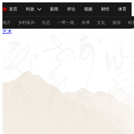
首页
时政
新闻
评论
视频
财经
体育
人民领袖习近平
直播
海外频道
片库
iPanda
栏目大全
联播+
English
中国领导人
节目单
Монгол
听音
央视快评
微视频
习式妙语
主持人
地方
乡村振兴
生态
一带一路
央博
文化
旅游
科
艺术
总台春晚
网络春晚
共产党员网
秧纪录
纪录片网
新闻
国内
国际
评论
经济
军事
科技
法
人民领袖习近平
联播+
热解读
天天学习
习式妙语
视频
小央视频
小央直播
直播中国
熊猫频道
V
现场
前线
比划
快看
蓝海中国
新兵请入列
体育
直播
竞猜
2026年世界杯
2026年冬奥会
C
VIP会员
CCTV奥林匹克频道
生活体育大会
体育江湖