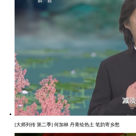
[大师列传 第二季] 何加林 丹青绘热土 笔韵寄乡愁