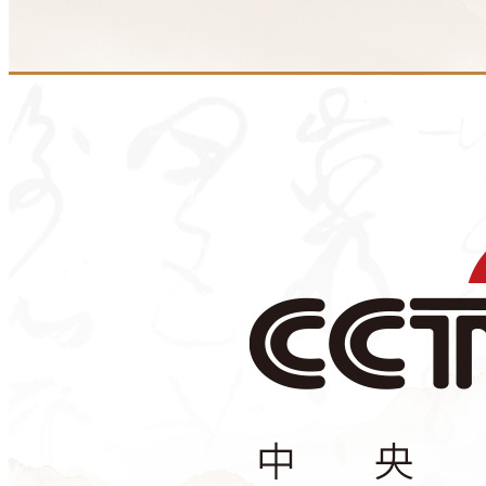
财经
教育
乡村振兴
生态环境
一带一路
央博
大国智造
大国展会
大国保险
云顶对话
云起
超
CCTV.节目官网
直播
节目单
栏目
片库
热播榜