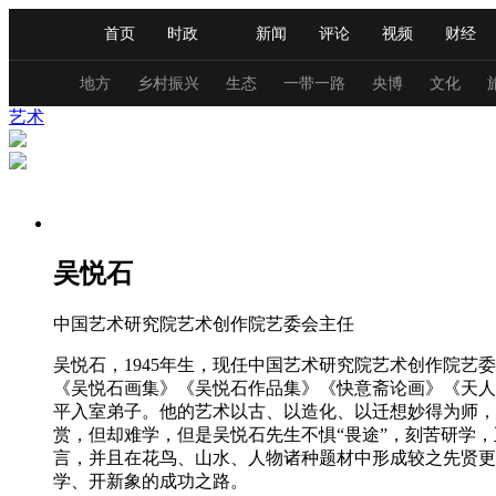
首页
时政
新闻
评论
视频
财经
人民领袖习近平
直播
海外频道
片库
iPanda
栏目大全
联播+
English
中国领导人
节目单
Монгол
听音
央视快评
微视频
习
地方
乡村振兴
生态
一带一路
央博
文化
艺术
总台春晚
网络春晚
共产党员网
秧纪录
新闻
国内
国际
评论
经济
军事
吴悦石
人民领袖习近平
联播+
热解读
天天学习
中国艺术研究院艺术创作院艺委会主任
视频
小央视频
小央直播
直播中国
熊猫
吴悦石，1945年生，现任中国艺术研究院艺术创作院
现场
前线
比划
快看
蓝海中国
新兵
《吴悦石画集》《吴悦石作品集》《快意斋论画》《天人
平入室弟子。他的艺术以古、以造化、以迁想妙得为师，
赏，但却难学，但是吴悦石先生不惧“畏途”，刻苦研学
体育
直播
竞猜
2026年世界杯
2026年
言，并且在花鸟、山水、人物诸种题材中形成较之先贤更
VIP会员
CCTV奥林匹克频道
生活体育大会
学、开新象的成功之路。