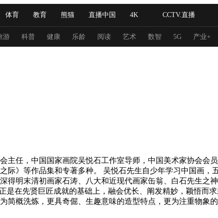
体育
教育
熊猫
直播中国
4K
CCTV.直播
式妙语
主持人
下载央视影音
热解读
天天学习
旅游
科普
健康
乐龄
阅读
艺术
数智
5G
产业+
纪录片网
国家大剧院
大型活动
科技
法治
文娱
人物
公益
图片
习式妙语
央视快评
央视网评
光华锐评
锋面
频道
VR/AR
4K专区
全景新闻
艺委会主任，中国国家画院吴悦石工作室导师，中国美术家协会会
请入列
人生第一次
人生第二次
之际》等作品集和专著多种。 吴悦石先生自少年学习中国画，
深得明末清初画家石涛、八大和近现代画家缶翁、白石先生之神
，正是在先贤巨匠成就的基础上，融会优长、阐发精妙，颖悟而
冬奥会
CBA
NBA
中超
国足
国际足球
网球
综
为简概洗炼，更具奇倔、生趣意味的造型特点，更为注重物象的
体育江湖
文化体育
冰雪道路
足球道路