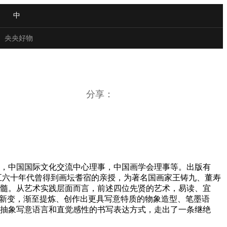
中
央央好物
分享：
员，中国国际文化交流中心理事，中国画学会理事等。出版有
五六十年代曾得到画坛耆宿的亲授，为著名国画家王铸九、董寿
髓。从艺术实践层面而言，前述四位先贤的艺术，易读、宜
求新变，渐至提炼、创作出更具写意特质的物象造型、笔墨语
合体育
亚冬会
抽象写意语言和直觉感性的书写表达方式，走出了一条继绝