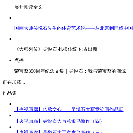
展开阅读全文
财经
教育
乡村振兴
生态环境
一带一路
大国智造
大国展会
大国保险
云顶对话
国画大师吴悦石先生的体育艺术说——从北京到巴黎中国
《大师列传》吴悦石 扎根传统 化古出新
CCTV.节目官网
直播
节目单
栏目
片库
点播
荣宝斋350周年纪念文集｜吴悦石：我与荣宝斋的渊源
正在加载...
作品集
【央视画廊】传承文心——吴悦石大写意绘画作品展
【央视画廊】吴悦石大写意禽鸟新作（四）
【央视画廊】吴悦石大写意禽鸟新作（三）