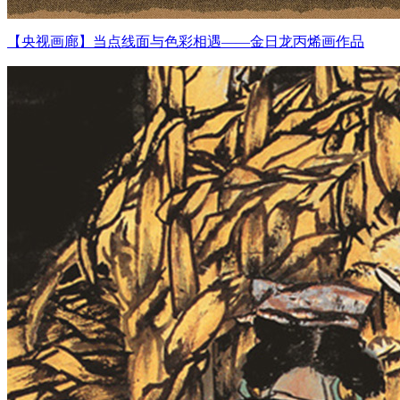
【央视画廊】当点线面与色彩相遇——金日龙丙烯画作品