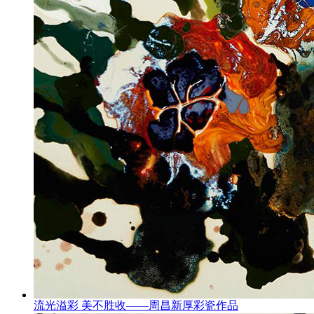
流光溢彩 美不胜收——周昌新厚彩瓷作品