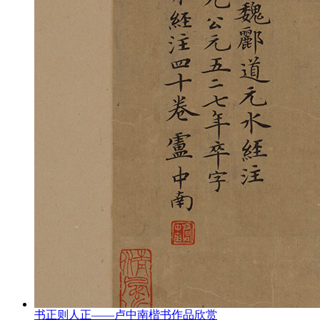
书正则人正——卢中南楷书作品欣赏