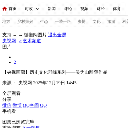
首页
时政
新闻
评论
视频
财经
体育
人民领袖习近平
直播
海外频道
片库
iPanda
栏目大全
联播+
English
中国领导人
节目单
Монгол
听音
央视快评
微视频
习式妙语
主持人
地方
乡村振兴
生态
一带一路
央博
文化
旅游
科
支持 ← → 键翻阅图片
退出全屏
央视网
总台春晚
>
艺术频道
网络春晚
共产党员网
秧纪录
纪录片网
图片
2
新闻
国内
国际
评论
经济
军事
科技
法
【央视画廊】历史文化群峰系列——吴为山雕塑作品
人民领袖习近平
联播+
热解读
天天学习
习式妙语
来源 ：
央视网
2025年12月19日 14:45
视频
小央视频
小央直播
直播中国
熊猫频道
V
全屏观看
分享
现场
前线
比划
快看
蓝海中国
新兵请入列
微信
微博
QQ空间
QQ
手机看
体育
直播
竞猜
2026年世界杯
2026年冬奥会
C
图集已浏览完毕
VIP会员
CCTV奥林匹克频道
生活体育大会
体育江湖
重新浏览
下一图集