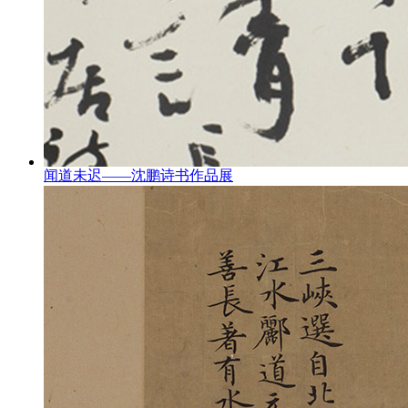
闻道未迟——沈鹏诗书作品展