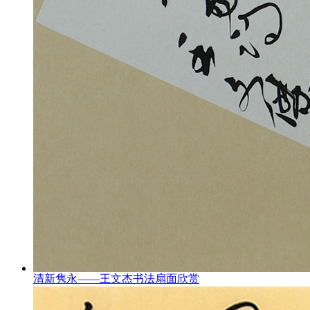
清新隽永——王文杰书法扇面欣赏