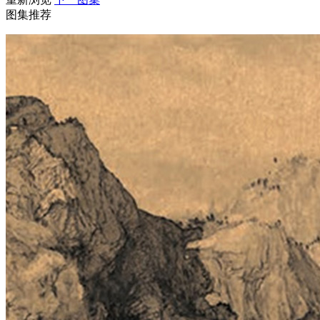
图集推荐
财经
教育
乡村振兴
生态环境
一带一路
央博
大国智造
大国展会
大国保险
云顶对话
云起
超
CCTV.节目官网
直播
节目单
栏目
片库
热播榜