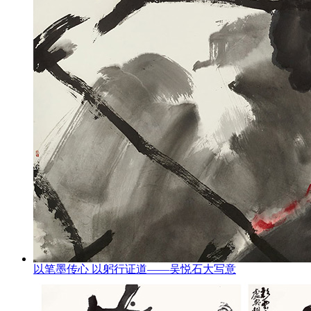
以笔墨传心 以躬行证道——吴悦石大写意