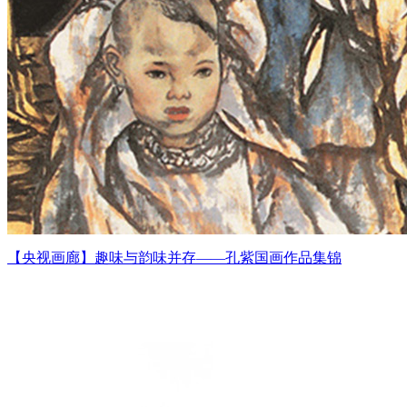
【央视画廊】趣味与韵味并存——孔紫国画作品集锦