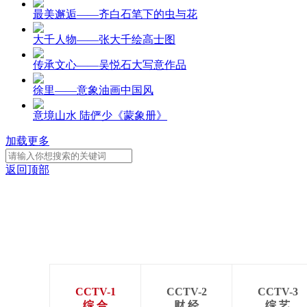
最美邂逅——齐白石笔下的虫与花
大千人物——张大千绘高士图
传承文心——吴悦石大写意作品
徐里——意象油画中国风
意境山水 陆俨少《蒙象册》
加载更多
返回顶部
CCTV-1
CCTV-2
CCTV-3
综 合
财 经
综 艺