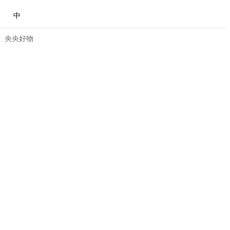
中
央央好物
合体育
亚冬会