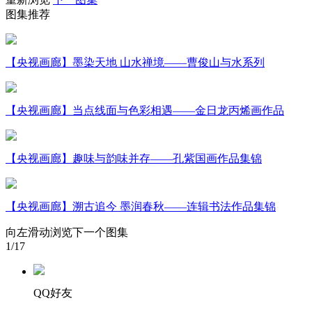
图集推荐
财经
教育
乡村振兴
生态环境
一带一路
大国智造
大国展会
大国保险
云顶对话
【央视画廊】墨染天地 山水禅境——曹俊山与水系列
【央视画廊】当点线面与色彩相遇——金日龙丙烯画作品
CCTV.节目官网
直播
节目单
栏目
片库
【央视画廊】趣味与韵味并存——孔紫国画作品集锦
【央视画廊】溯古追今 墨润春秋——连辑书法作品集锦
向左滑动浏览下一个图集
1
/17
QQ好友