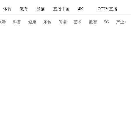
体育
教育
熊猫
直播中国
4K
CCTV.直播
式妙语
主持人
下载央视影音
热解读
天天学习
旅游
科普
健康
乐龄
阅读
艺术
数智
5G
产业+
纪录片网
国家大剧院
大型活动
科技
法治
文娱
人物
公益
图片
习式妙语
央视快评
央视网评
光华锐评
锋面
频道
VR/AR
4K专区
全景新闻
请入列
人生第一次
人生第二次
冬奥会
CBA
NBA
中超
国足
国际足球
网球
综
体育江湖
文化体育
冰雪道路
足球道路