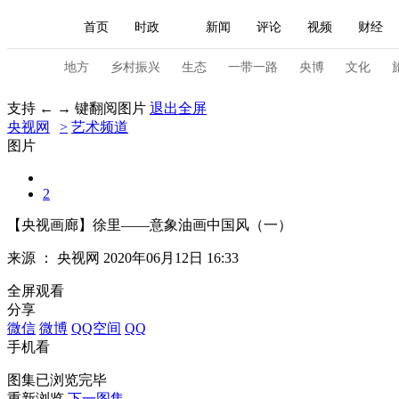
首页
时政
新闻
评论
视频
财经
人民领袖习近平
直播
海外频道
片库
iPanda
栏目大全
联播+
English
中国领导人
节目单
Монгол
听音
央视快评
微视频
习
地方
乡村振兴
生态
一带一路
央博
文化
支持 ← → 键翻阅图片
退出全屏
央视网
>
艺术频道
总台春晚
网络春晚
共产党员网
秧纪录
图片
2
新闻
国内
国际
评论
经济
军事
【央视画廊】徐里——意象油画中国风（一）
人民领袖习近平
联播+
热解读
天天学习
来源 ：
央视网
2020年06月12日 16:33
视频
小央视频
小央直播
直播中国
熊猫
全屏观看
分享
现场
前线
比划
快看
蓝海中国
新兵
微信
微博
QQ空间
QQ
手机看
体育
直播
竞猜
2026年世界杯
2026年
图集已浏览完毕
VIP会员
CCTV奥林匹克频道
生活体育大会
重新浏览
下一图集