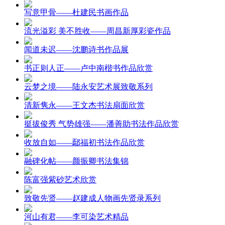
写意甲骨——杜建民书画作品
流光溢彩 美不胜收——周昌新厚彩瓷作品
闻道未迟——沈鹏诗书作品展
书正则人正——卢中南楷书作品欣赏
云梦之境——陆永安艺术展致敬系列
清新隽永——王文杰书法扇面欣赏
挺拔俊秀 气势雄强——潘善助书法作品欣赏
收放自如——鄢福初书法作品欣赏
融碑化帖——颜振卿书法集锦
陈富强紫砂艺术欣赏
致敬先贤——赵建成人物画先贤录系列
河山有君——李可染艺术精品