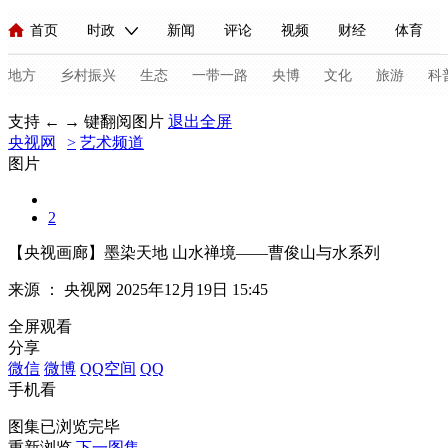
首页
时政
新闻
评论
视频
财经
体育
人民领袖习近平
直播
海外频道
片库
iPanda
栏目大全
联播+
English
中国领导人
节目单
Монгол
听音
央视快评
微视频
习式妙语
主持人
地方
乡村振兴
生态
一带一路
央博
文化
旅游
科
支持 ← → 键翻阅图片
退出全屏
央视网
总台春晚
>
艺术频道
网络春晚
共产党员网
秧纪录
纪录片网
图片
2
新闻
国内
国际
评论
经济
军事
科技
法
【央视画廊】墨染天地 山水禅境——曹俊山与水系列
人民领袖习近平
联播+
热解读
天天学习
习式妙语
来源 ：
央视网
2025年12月19日 15:45
视频
小央视频
小央直播
直播中国
熊猫频道
V
全屏观看
分享
现场
前线
比划
快看
蓝海中国
新兵请入列
微信
微博
QQ空间
QQ
手机看
体育
直播
竞猜
2026年世界杯
2026年冬奥会
C
图集已浏览完毕
VIP会员
CCTV奥林匹克频道
生活体育大会
体育江湖
重新浏览
下一图集