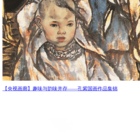
【央视画廊】趣味与韵味并存——孔紫国画作品集锦