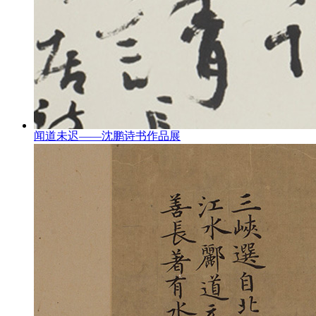
闻道未迟——沈鹏诗书作品展