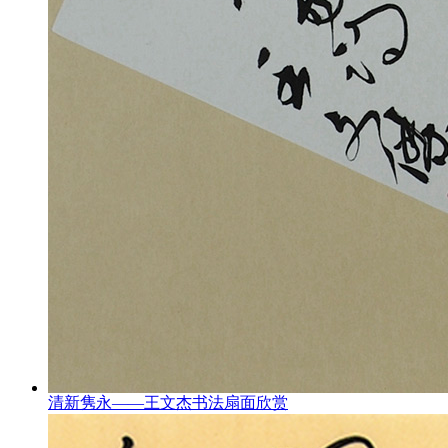
清新隽永——王文杰书法扇面欣赏