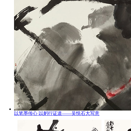
以笔墨传心 以躬行证道——吴悦石大写意