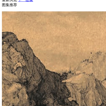
图集推荐
财经
教育
乡村振兴
生态环境
一带一路
央博
大国智造
大国展会
大国保险
云顶对话
云起
超
CCTV.节目官网
直播
节目单
栏目
片库
热播榜