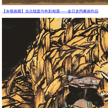
【央视画廊】当点线面与色彩相遇——金日龙丙烯画作品