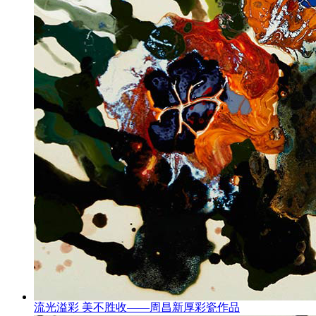
流光溢彩 美不胜收——周昌新厚彩瓷作品