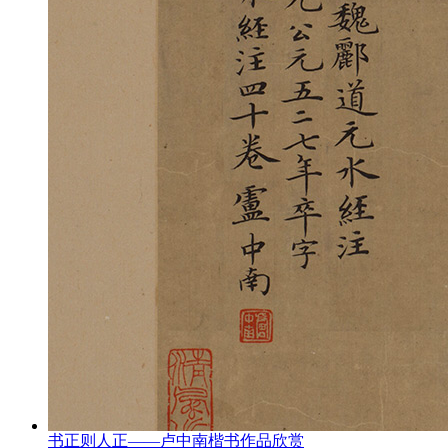
书正则人正——卢中南楷书作品欣赏