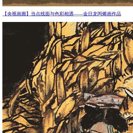
【央视画廊】当点线面与色彩相遇——金日龙丙烯画作品