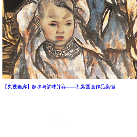
【央视画廊】趣味与韵味并存——孔紫国画作品集锦