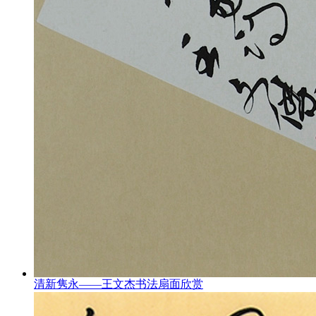
清新隽永——王文杰书法扇面欣赏