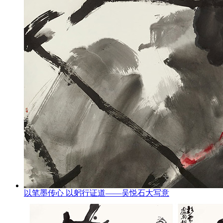
以笔墨传心 以躬行证道——吴悦石大写意