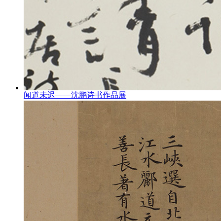
闻道未迟——沈鹏诗书作品展