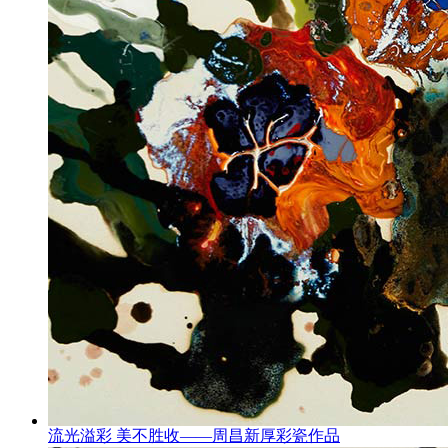
流光溢彩 美不胜收——周昌新厚彩瓷作品