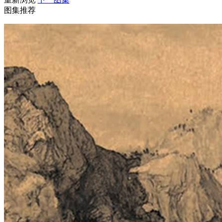
图集推荐
财经
教育
乡村振兴
生态环境
一带一路
央博
大国智造
大国展会
大国保险
云顶对话
云起
超
CCTV.节目官网
直播
节目单
栏目
片库
热播榜