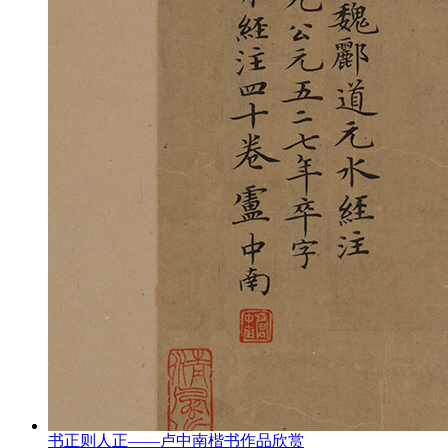
书正则人正——卢中南楷书作品欣赏