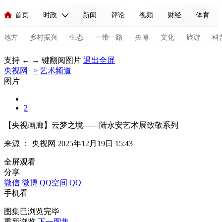
首页
时政
新闻
评论
视频
财经
体育
人民领袖习近平
直播
海外频道
片库
iPanda
栏目大全
联播+
English
中国领导人
节目单
Монгол
听音
央视快评
微视频
习式妙语
主持人
地方
乡村振兴
生态
一带一路
央博
文化
旅游
科
支持 ← → 键翻阅图片
退出全屏
央视网
总台春晚
>
艺术频道
网络春晚
共产党员网
秧纪录
纪录片网
图片
2
新闻
国内
国际
评论
经济
军事
科技
法
【央视画廊】云梦之境——陆永安艺术展致敬系列
人民领袖习近平
联播+
热解读
天天学习
习式妙语
来源 ：
央视网
2025年12月19日 15:43
视频
小央视频
小央直播
直播中国
熊猫频道
V
全屏观看
分享
现场
前线
比划
快看
蓝海中国
新兵请入列
微信
微博
QQ空间
QQ
手机看
体育
直播
竞猜
2026年世界杯
2026年冬奥会
C
图集已浏览完毕
VIP会员
CCTV奥林匹克频道
生活体育大会
体育江湖
重新浏览
下一图集