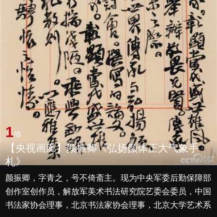
1
/8
【央视画廊】颜振卿《弘扬颜体正大气象手
札》
颜振卿，字青之，号不倚斋主。现为中央军委后勤保障部
创作室创作员，解放军美术书法研究院艺委会委员，中国
书法家协会理事，北京书法家协会理事，北京大学艺术系