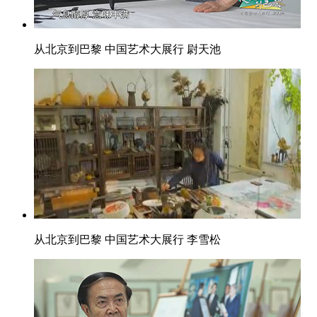
从北京到巴黎 中国艺术大展行 尉天池
从北京到巴黎 中国艺术大展行 李雪松