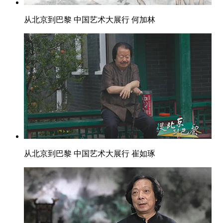
从北京到巴黎 中国艺术大展行 何加林
从北京到巴黎 中国艺术大展行 崔如琢