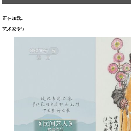
正在加载...
艺术家专访