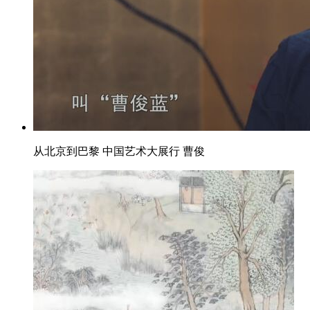
从北京到巴黎 中国艺术大展行 曹俊