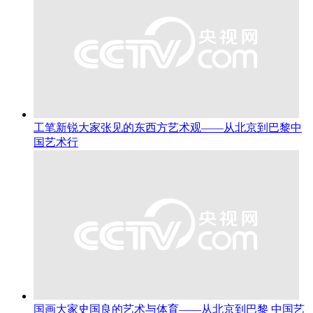
工笔新锐大家张见的东西方艺术观——从北京到巴黎中
国艺术行
国画大家史国良的艺术与体育——从北京到巴黎 中国艺