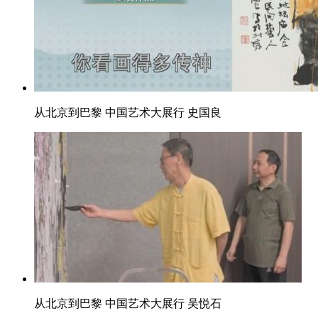
从北京到巴黎 中国艺术大展行 史国良
从北京到巴黎 中国艺术大展行 吴悦石