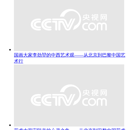
国画大家李劲堃的中西艺术观——从北京到巴黎中国艺
术行