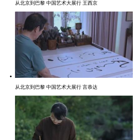
从北京到巴黎 中国艺术大展行 王西京
从北京到巴黎 中国艺术大展行 言恭达